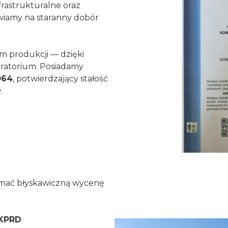
rastrukturalne oraz
wiamy na staranny dobór
 produkcji — dzięki
ratorium. Posiadamy
064
, potwierdzający stałość
.
zymać błyskawiczną wycenę
KPRD