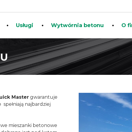
Usługi
Wytwórnia betonu
O f
NU
uick Master
gwarantuje
spełniają najbardziej
towe mieszanki betonowe