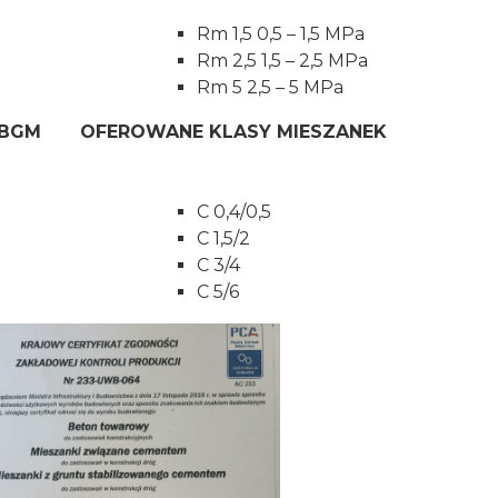
Rm 1,5 0,5 – 1,5 MPa
Rm 2,5 1,5 – 2,5 MPa
Rm 5 2,5 – 5 MPa
 CBGM OFEROWANE KLASY MIESZANEK
C 0,4/0,5
C 1,5/2
C 3/4
C 5/6