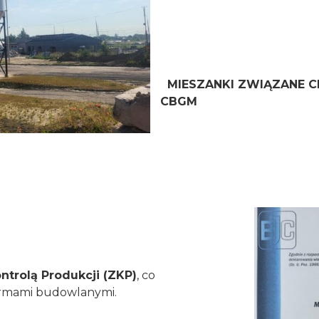
MIESZANKI ZWIĄZANE
CBGM
trolą Produkcji (ZKP)
, co
ormami budowlanymi.