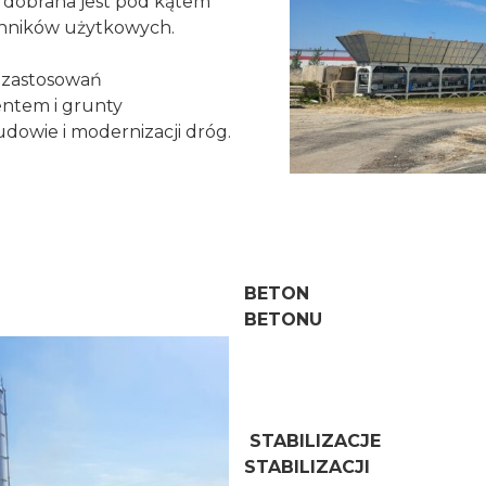
 dobrana jest pod kątem
ynników użytkowych.
 zastosowań
entem i grunty
owie i modernizacji dróg.
BETON O
BETONU
STABILIZACJ
STABILIZACJI