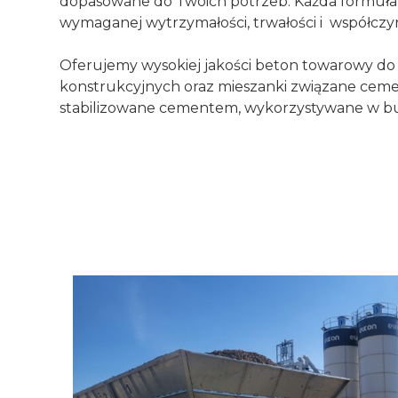
dopasowane do Twoich potrzeb. Każda formuła
wymaganej wytrzymałości, trwałości i współcz
Oferujemy wysokiej jakości beton towarowy do
konstrukcyjnych oraz mieszanki związane cem
stabilizowane cementem, wykorzystywane w bud