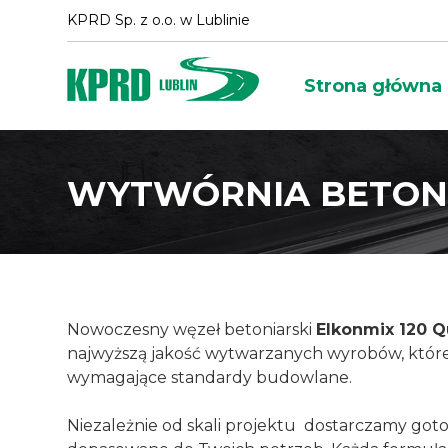
KPRD Sp. z o.o. w Lublinie
Strona główna
WYTWÓRNIA BETO
Nowoczesny węzeł betoniarski
Elkonmix 120 Q
najwyższą jakość wytwarzanych wyrobów, które 
wymagające standardy budowlane.
Niezależnie od skali projektu dostarczamy go