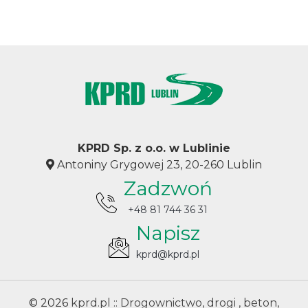
KPRD Sp. z o.o. w Lublinie
Antoniny Grygowej 23, 20-260 Lublin
Zadzwoń
+48 81 744 36 31
Napisz
kprd@kprd.pl
© 2026
kprd.pl :: Drogownictwo, drogi , beton,